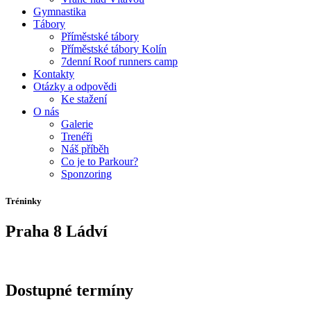
Gymnastika
Tábory
Příměstské tábory
Příměstské tábory Kolín
7denní Roof runners camp
Kontakty
Otázky a odpovědi
Ke stažení
O nás
Galerie
Trenéři
Náš příběh
Co je to Parkour?
Sponzoring
Tréninky
Praha 8 Ládví
Dostupné termíny