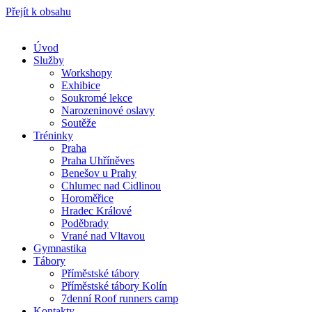
Přejít k obsahu
Úvod
Služby
Workshopy
Exhibice
Soukromé lekce
Narozeninové oslavy
Soutěže
Tréninky
Praha
Praha Uhříněves
Benešov u Prahy
Chlumec nad Cidlinou
Horoměřice
Hradec Králové
Poděbrady
Vrané nad Vltavou
Gymnastika
Tábory
Příměstské tábory
Příměstské tábory Kolín
7denní Roof runners camp
Kontakty