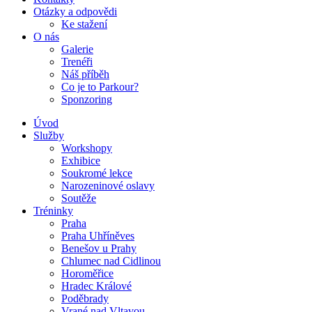
Otázky a odpovědi
Ke stažení
O nás
Galerie
Trenéři
Náš příběh
Co je to Parkour?
Sponzoring
Úvod
Služby
Workshopy
Exhibice
Soukromé lekce
Narozeninové oslavy
Soutěže
Tréninky
Praha
Praha Uhříněves
Benešov u Prahy
Chlumec nad Cidlinou
Horoměřice
Hradec Králové
Poděbrady
Vrané nad Vltavou