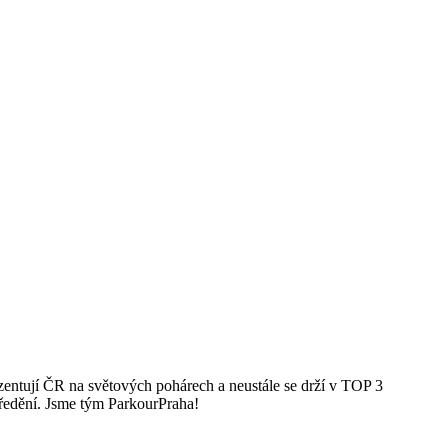
rezentují ČR na světových pohárech a neustále se drží v TOP 3
tředění. Jsme tým ParkourPraha!