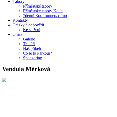
Tábory
Příměstské tábory
Příměstské tábory Kolín
7denní Roof runners camp
Kontakty
Otázky a odpovědi
Ke stažení
O nás
Galerie
Trenéři
Náš příběh
Co je to Parkour?
Sponzoring
Vendula Měrková