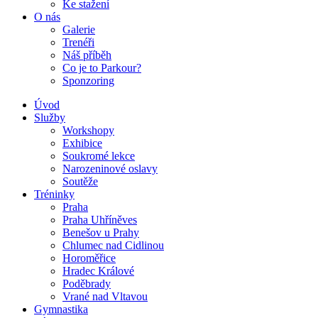
Ke stažení
O nás
Galerie
Trenéři
Náš příběh
Co je to Parkour?
Sponzoring
Úvod
Služby
Workshopy
Exhibice
Soukromé lekce
Narozeninové oslavy
Soutěže
Tréninky
Praha
Praha Uhříněves
Benešov u Prahy
Chlumec nad Cidlinou
Horoměřice
Hradec Králové
Poděbrady
Vrané nad Vltavou
Gymnastika