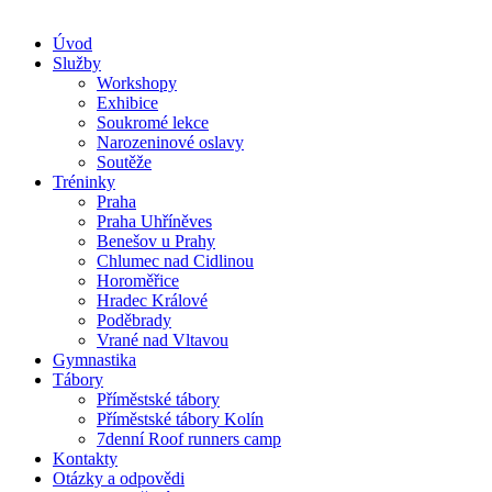
Úvod
Služby
Workshopy
Exhibice
Soukromé lekce
Narozeninové oslavy
Soutěže
Tréninky
Praha
Praha Uhříněves
Benešov u Prahy
Chlumec nad Cidlinou
Horoměřice
Hradec Králové
Poděbrady
Vrané nad Vltavou
Gymnastika
Tábory
Příměstské tábory
Příměstské tábory Kolín
7denní Roof runners camp
Kontakty
Otázky a odpovědi